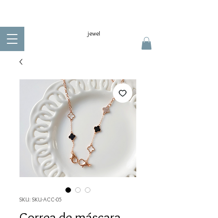
jewel
SKU: SKU-ACC-05
Correa de máscara