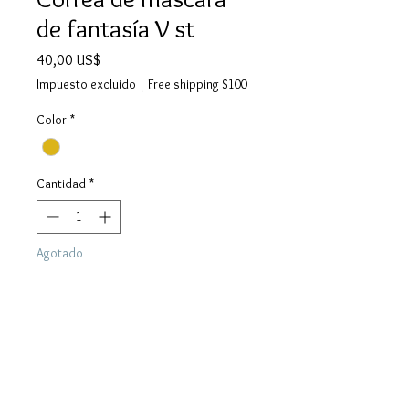
de fantasía V st
Precio
40,00 US$
Impuesto excluido
|
Free shipping $100
Color
*
Cantidad
*
Agotado
Notificar al estar disponible
www.AWjewel.com