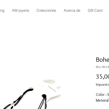
ing
AW joyería
Colecciones
Acerca de
Gift Card
Bohe
SKU: SKU-B
35,0
Impuesto
Color : 
Meteiral 