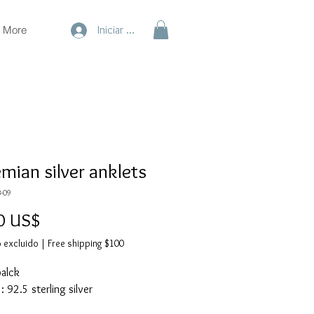
More
Iniciar sesión
mian silver anklets
-09
Precio
0 US$
 excluido
|
Free shipping $100
balck
: 92.5 sterling silver